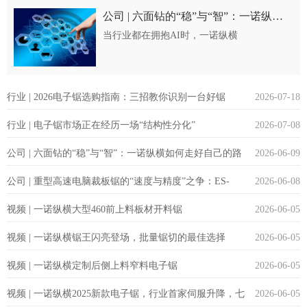
锯市场规模约9.57亿美元，预计到2032年将达
公司 | 六面钻的“稳”与“智”：一诺纵横如何走好自己的路
到16.33亿美元，年复···
当行业都在拥抱AI时，一诺纵横
（ENOTOPP）选择了一条“稳中求智”的路开
篇：AI时代，六面钻该往哪里走？2025-2026
年，AI是各行各业绕不开的话题。从ChatGPT
行业 | 2026电子锯选购指南：三招教你识别一台好锯
2026-07-18
到Sora，从智能制造到智···
行业 | 电子锯市场正在经历一场“结构性分化”
2026-07-08
公司 | 六面钻的“稳”与“智”：一诺纵横如何走好自己的路
2026-06-09
公司 | 重型高速电脑裁板锯的“速度与精度”之争：ES-
2026-06-08
视频 | 一诺纵横大型460前上料板材开料锯
2026-06-05
310Q给出了怎样的答案？
视频 | 一诺纵横锯王闪亮登场，批量锯切的最佳选择
2026-06-05
视频 | 一诺纵横定制后侧上料窄料电子锯
2026-06-05
视频 | 一诺纵横2025新款电子锯，行业首家伺服升降，七
2026-06-05