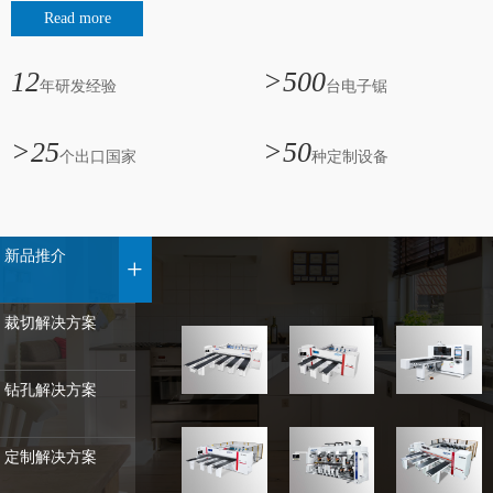
Read more
从自动化生产模式到智能化生产模式的升级，立足于节省人工，提高
效率，持续为客户创造价值，赢得竞争优势。一诺纵横为品质而生，
12
>500
对标国际品牌，为中国制造走向全球持续努力。目前已出口国...
年研发经验
台电子锯
>25
>50
个出口国家
种定制设备
新品推介
+
裁切解决方案
钻孔解决方案
定制解决方案