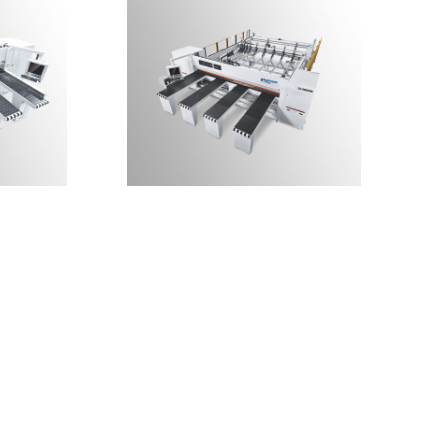
镜像后上
ES-380HSS定制升级后上料板材
开料锯