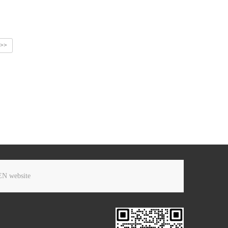
>>
EN website