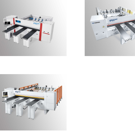
ES-310Q重型高速电脑裁板锯
ES-330HDC出口定制
料电子锯