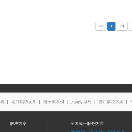
ES-330HD定制出口后上料板材
<<
1
1/1
开料锯
边机
定制锯切设备
电子锯系列
六面钻系列
整厂解决方案
解决方案
全国统一服务热线