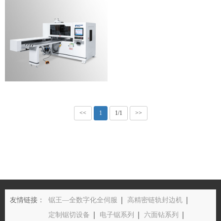
<<
1
1/1
>>
友情链接：
锯王—全数字化全伺服
高精密链轨封边机
定制锯切设备
电子锯系列
六面钻系列