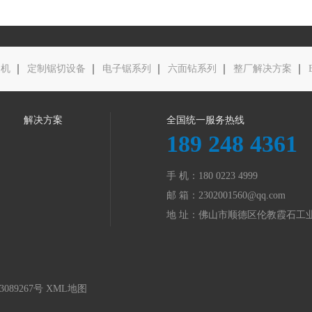
边机
定制锯切设备
电子锯系列
六面钻系列
整厂解决方案
解决方案
全国统一服务热线
189 248 4361
手 机：180 0223 4999
邮 箱：
2302001560@qq.com
地 址：佛山市顺德区伦教霞石工
3089267号
XML地图