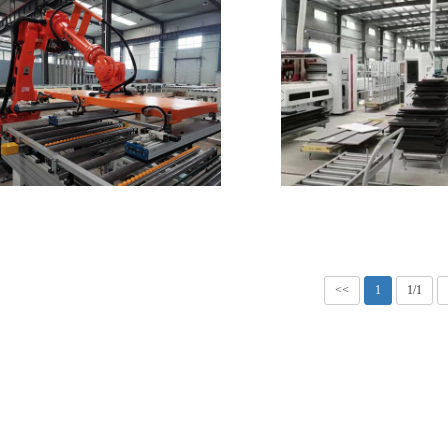
机器人六面钻两机联线
六面钻三机联线
<<
1
1/1