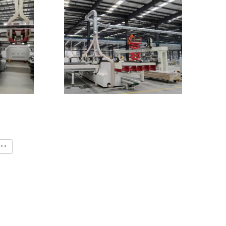
纵横锯开料联线
>>