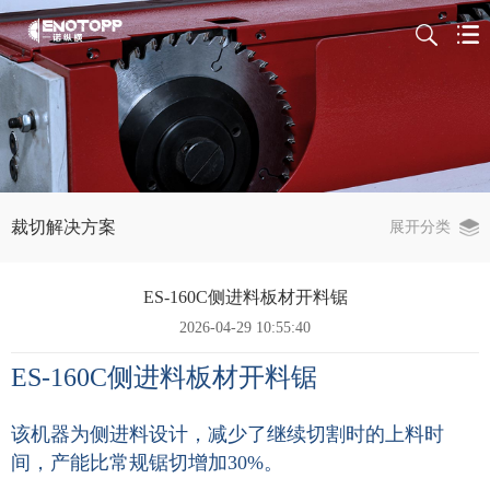
裁切解决方案
展开分类
ES-160C侧进料板材开料锯
2026-04-29 10:55:40
ES-160C
侧进料板材开料锯
该机器为侧进料设计，减少了继续切割时的上料时
间，产能比常规锯切增加30%。