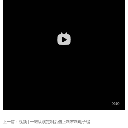
上一篇：视频 | 一诺纵横定制后侧上料窄料电子锯