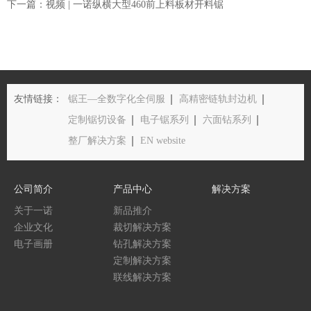
下一篇：视频 | 一诺纵横大型460前上料板材开料锯
友情链接：
锯王—全数字化全伺服
高精密链轨封边机
定制锯切设备
电子锯系列
六面钻系列
整厂解决方案
EN website
公司简介
产品中心
解决方案
关于一诺
新品推介
企业文化
裁切解决方案
电子画册
钻孔解决方案
定制解决方案
联线解决方案