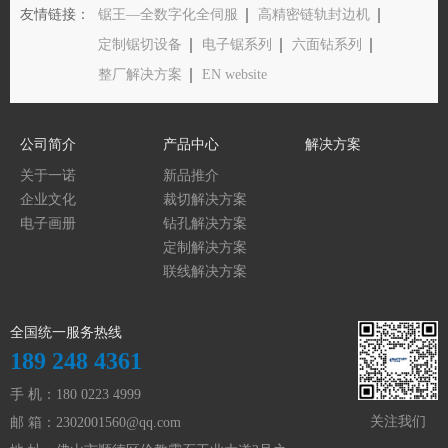
友情链接：
锯王—全数字化全伺服
高精密链轨封边机
定制锯切设备
电子锯系列
六面钻系列
整厂解决方案
EN website
公司简介
产品中心
解决方案
关于一诺
新品推介
企业文化
裁切解决方案
电子画册
钻孔解决方案
定制解决方案
联线解决方案
全国统一服务热线
189 248 4361
手 机：180 0223 4999
关注我们
邮 箱：
2302001560@qq.com