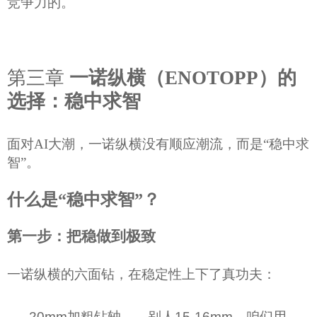
竞争力的。
第三章
一诺纵横
（
ENOTOPP）
的
选择：稳中求智
面对
AI大潮，一诺纵横
没有顺应潮流
，而是
“稳中求
智”。
什么是
“稳中求智”？
第一步：把稳做到极致
一诺纵横的六面钻，在稳定性上下了真功夫：
20mm
加粗钻轴
——别人
15-16m
m
，咱们用