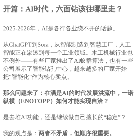
开篇：
AI时代，六面钻该往哪里走？
2025-2026年，AI是各行各业绕不开的话题。
从
ChatGPT到Sora，从智能制造到智慧工厂，人工
智能正在渗透到每一个工业领域。木工机械行业也
不例外——
有些厂家
推出了
AI蚁群算法，
也有一些
公司
展示了智能钻孔中心，越来越多的厂家开始
把
“智能化”作为核心卖点。
那么问题来了：
在满是
AI的时代发展洪流中，
一诺
纵横
（
ENOTOPP
）
如何才能实现自洽
？
是去堆
AI功能，还是继续做自己擅长的“稳定”？
我的观点是：
两者不矛盾，但顺序很重要。