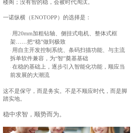
楼阁；没有智的稳，会被时代淘汰。
一诺纵横
（
ENOTOPP）
的选择是：
用
20mm加粗钻轴、侧挂式电机、整体式框
·
架
……
把
“稳”做到极致
用自主开发控制系统、条码扫描功能、
与主流
·
拆单软件兼容，为
“智”奠基基础
在稳的基础上，逐步引入智能化功能，顺应当
·
前发展的大潮流
这不是保守，而是务实。不是不顺应时代
，而是
脚
踏实地。
稳中求智，顺势而为。