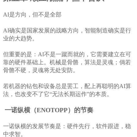
AI是方向，但不是全部
AI确实是国家发展的战略方向，智能制造确实是行
业的大趋势。
但
重要
的是：
AI不是一蹴而就的，它需要建立在可
靠的硬件基础上
。
机械是骨骼，算法是灵魂；倘若
骨骼不硬，灵魂将无处安防。
若机器的钻包和
设备
总是罢工
，配上再聪明的
AI算
法，也改变不了它“
无法长期运作
”的本质。
一诺纵横
（
ENOTOPP
）
的节奏
一诺纵横的发展节奏是：硬件先行，软件跟进，稳
中求智
。