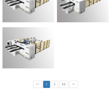
<<
1
2
1/2
>>