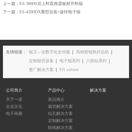
上一篇：ES-380HS后上料双推梁板材开料锯
下一篇：ES-420HDX重型后装+旋转电子锯
友情链接：
锯王—全数字化全伺服
高精密链轨封边机
定制锯切设备
电子锯系列
六面钻系列
整厂解决方案
EN website
公司简介
产品中心
解决方案
关于一诺
新品推介
企业文化
裁切解决方案
电子画册
钻孔解决方案
定制解决方案
联线解决方案