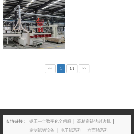
<<
1
1/1
>>
友情链接：
锯王—全数字化全伺服
高精密链轨封边机
定制锯切设备
电子锯系列
六面钻系列