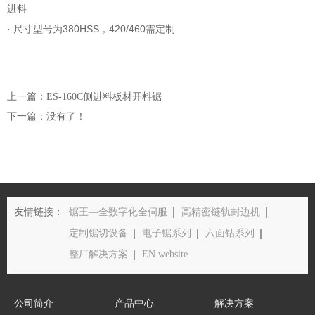
进料
· 尺寸型号为380HSS，420/460需定制
上一篇：ES-160C侧进料板材开料锯
下一篇：没有了！
友情链接：
锯王—全数字化全伺服
高精密链轨封边机
定制锯切设备
电子锯系列
六面钻系列
整厂解决方案
EN website
公司简介
产品中心
解决方案