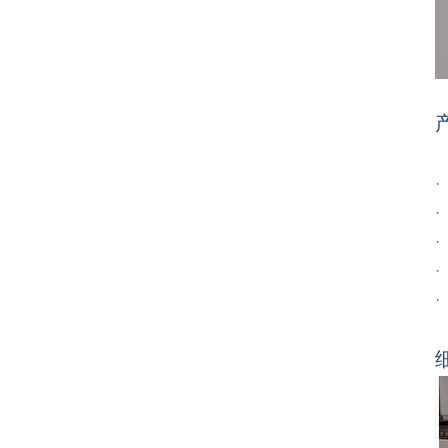
·
·
·
·
·