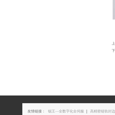
下
友情链接：
锯王—全数字化全伺服
高精密链轨封