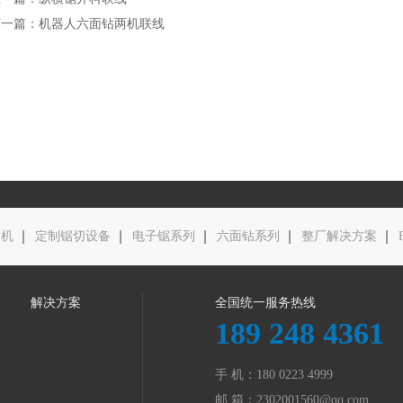
下一篇：机器人六面钻两机联线
边机
定制锯切设备
电子锯系列
六面钻系列
整厂解决方案
解决方案
全国统一服务热线
189 248 4361
手 机：180 0223 4999
邮 箱：
2302001560@qq.com