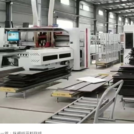
上一篇：纵横锯开料联线