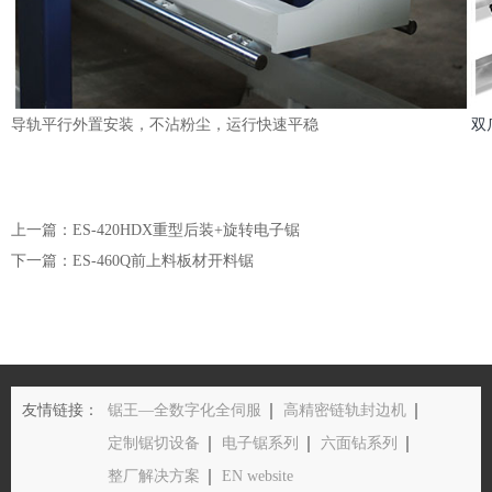
运行快速平稳
双
导轨平行外置安装，不沾粉尘，
上一篇：ES-420HDX重型后装+旋转电子锯
下一篇：ES-460Q前上料板材开料锯
友情链接：
锯王—全数字化全伺服
高精密链轨封边机
定制锯切设备
电子锯系列
六面钻系列
整厂解决方案
EN website